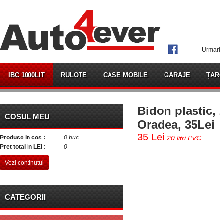
Urmari
IBC 1000LIT
RULOTE
CASE MOBILE
GARAJE
ȚAR
Bidon plastic, 2
COSUL MEU
Oradea, 35Lei
35 Lei
Produse in cos :
0 buc
20 litri PVC
Pret total in LEI :
0
Vezi continutul
CATEGORII