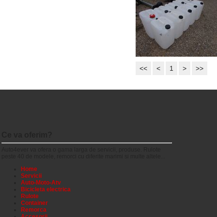
<<
<
1
>
>>
Ce va oferim?
Auto4ever va ofera o gama larga de servicii, produse. Rulote
peste 40 de modele, remorci cu diferite marimi si multe altele...
Home
Servicii
Auto-Moto-Atv
Bicicleta electrica
Rulote
Container
Remorca
Accesorii