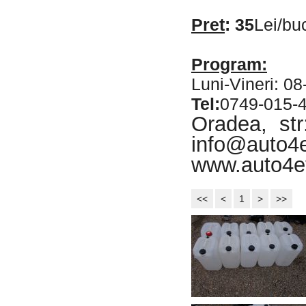
Pret
: 35
Lei/buc
Program:
Luni-Vineri: 08
Tel:
0749-015-
Oradea, str
info@auto4e
www.auto4ev
<<
<
1
>
>>